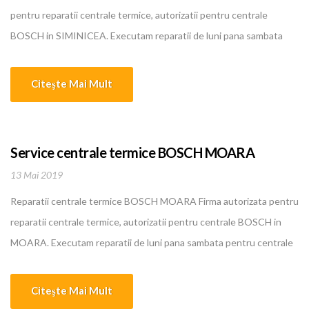
pentru reparatii centrale termice, autorizatii pentru centrale
BOSCH in SIMINICEA. Executam reparatii de luni pana sambata
pentru centrale termice, boilere, instalatii de incalzire, climatizare
BOSCH in SIMINICEA. Oferim cele mai bune si mai ieftine servicii in
Citeşte Mai Mult
domeniu. Personalul nostru calificat are o experienta intre 5 si 10
ani... [...]
Service centrale termice BOSCH MOARA
13 Mai 2019
Reparatii centrale termice BOSCH MOARA Firma autorizata pentru
reparatii centrale termice, autorizatii pentru centrale BOSCH in
MOARA. Executam reparatii de luni pana sambata pentru centrale
termice, boilere, instalatii de incalzire, climatizare BOSCH in
MOARA. Oferim cele mai bune si mai ieftine servicii in domeniu.
Citeşte Mai Mult
Personalul nostru calificat are o experienta intre 5 si 10 ani... [...]