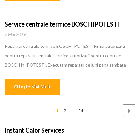
ani... [...]
Service centrale termice BOSCH IPOTESTI
7 Mai 2019
Reparatii centrale termice BOSCH IPOTESTI Firma autorizata
pentru reparatii centrale termice, autorizatii pentru centrale
BOSCH in IPOTESTI. Executam reparatii de luni pana sambata
pentru centrale termice, boilere, instalatii de incalzire, climatizare
BOSCH in IPOTESTI. Oferim cele mai bune si mai ieftine servicii in
Citeşte Mai Mult
domeniu. Personalul nostru calificat are o experienta intre 5 si 10
ani... [...]
1
2
…
14
Instant Calor Services