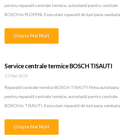
pentru reparatii centrale termice, autorizatii pentru centrale
BOSCH in PLOPENI. Executam reparatii de luni pana sambata
pentru centrale termice, boilere, instalatii de incalzire, climatizare
BOSCH in PLOPENI. Oferim cele mai bune si mai ieftine servicii in
Citeşte Mai Mult
domeniu. Personalul nostru calificat are o experienta intre 5 si 10
ani... [...]
Service centrale termice BOSCH TISAUTI
23 Mai 2019
Reparatii centrale termice BOSCH TISAUTI Firma autorizata
pentru reparatii centrale termice, autorizatii pentru centrale
BOSCH in TISAUTI. Executam reparatii de luni pana sambata
pentru centrale termice, boilere, instalatii de incalzire, climatizare
BOSCH in TISAUTI. Oferim cele mai bune si mai ieftine servicii in
Citeşte Mai Mult
domeniu. Personalul nostru calificat are o experienta intre 5 si 10