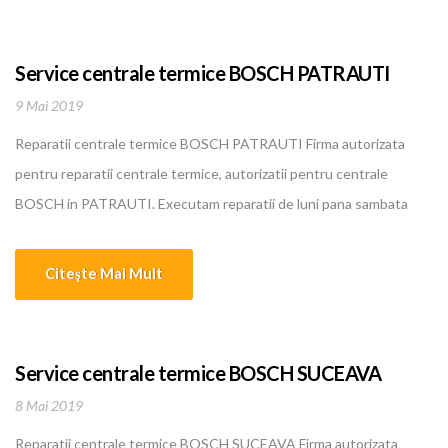
Service centrale termice BOSCH PATRAUTI
9 Mai 2019
Reparatii centrale termice BOSCH PATRAUTI Firma autorizata
pentru reparatii centrale termice, autorizatii pentru centrale
BOSCH in PATRAUTI. Executam reparatii de luni pana sambata
pentru centrale termice, boilere, instalatii de incalzire, climatizare
BOSCH in PATRAUTI. Oferim cele mai bune si mai ieftine servicii in
Citeşte Mai Mult
domeniu. Personalul nostru calificat are o experienta intre 5 si 10
ani... [...]
Service centrale termice BOSCH SUCEAVA
8 Mai 2019
Reparatii centrale termice BOSCH SUCEAVA Firma autorizata