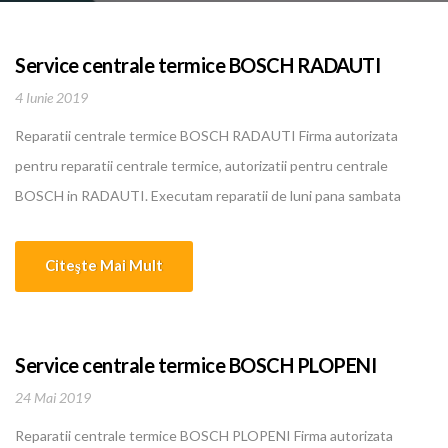
Service centrale termice BOSCH RADAUTI
4 Iunie 2019
Reparatii centrale termice BOSCH RADAUTI Firma autorizata
pentru reparatii centrale termice, autorizatii pentru centrale
BOSCH in RADAUTI. Executam reparatii de luni pana sambata
pentru centrale termice, boilere, instalatii de incalzire, climatizare
BOSCH in RADAUTI. Oferim cele mai bune si mai ieftine servicii in
Citeşte Mai Mult
domeniu. Personalul nostru calificat are o experienta intre 5 si 10
ani... [...]
Service centrale termice BOSCH PLOPENI
24 Mai 2019
Reparatii centrale termice BOSCH PLOPENI Firma autorizata