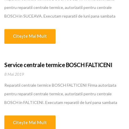
pentru reparatii centrale termice, autorizatii pentru centrale
BOSCH in SUCEAVA. Executam reparatii de luni pana sambata
pentru centrale termice, boilere, instalatii de incalzire, climatizare
BOSCH in SUCEAVA. Oferim cele mai bune si mai ieftine servicii in
Citeşte Mai Mult
domeniu. Personalul nostru calificat are o experienta intre 5 si 10
ani... [...]
Service centrale termice BOSCH FALTICENI
8 Mai 2019
Reparatii centrale termice BOSCH FALTICENI Firma autorizata
pentru reparatii centrale termice, autorizatii pentru centrale
BOSCH in FALTICENI. Executam reparatii de luni pana sambata
pentru centrale termice, boilere, instalatii de incalzire, climatizare
BOSCH in FALTICENI. Oferim cele mai bune si mai ieftine servicii in
Citeşte Mai Mult
domeniu. Personalul nostru calificat are o experienta intre 5 si 10