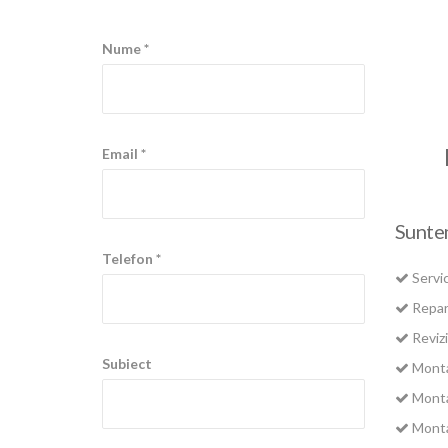
Nume *
Email *
Suntem
Telefon *
Servi
Repar
Reviz
Subiect
Monta
Montaj
Montaj