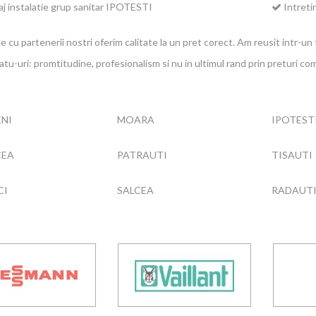
 instalatie grup sanitar IPOTESTI
Intret
ile cu partenerii nostri oferim calitate la un pret corect. Am reusit intr-u
atu-uri: promtitudine, profesionalism si nu in ultimul rand prin preturi c
ENI
MOARA
IPOTEST
CEA
PATRAUTI
TISAUTI
CI
SALCEA
RADAUT