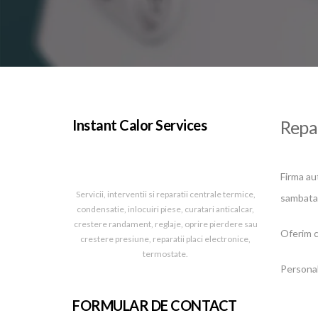
Instant Calor Services
Repa
Firma au
Servicii, interventii si reparatii centrale termice,
sambata 
condensatie, inlocuiri piese, curatari anticalcar,
crestere randament, reglaje, oprire pierdere sau
Oferim c
crestere presiune, reparatii placi electronice,
termostate.
Personalu
FORMULAR DE CONTACT